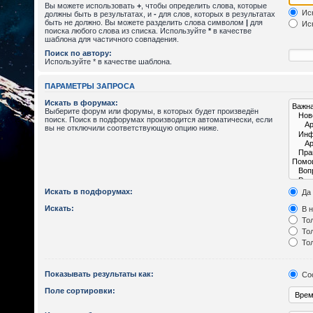
Вы можете использовать
+
, чтобы определить слова, которые
Иск
должны быть в результатах, и
-
для слов, которых в результатах
быть не должно. Вы можете разделить слова символом
|
для
Иск
поиска любого слова из списка. Используйте
*
в качестве
шаблона для частичного совпадения.
Поиск по автору:
Используйте * в качестве шаблона.
ПАРАМЕТРЫ ЗАПРОСА
Искать в форумах:
Выберите форум или форумы, в которых будет произведён
поиск. Поиск в подфорумах производится автоматически, если
вы не отключили соответствующую опцию ниже.
Искать в подфорумах:
Да
Искать:
В н
Тол
Тол
Тол
Показывать результаты как:
Со
Поле сортировки: