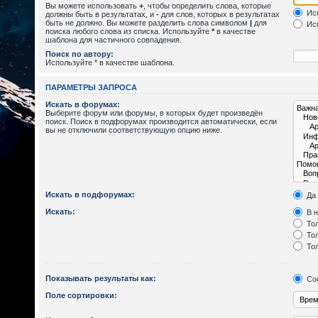
Вы можете использовать
+
, чтобы определить слова, которые
Иск
должны быть в результатах, и
-
для слов, которых в результатах
быть не должно. Вы можете разделить слова символом
|
для
Иск
поиска любого слова из списка. Используйте
*
в качестве
шаблона для частичного совпадения.
Поиск по автору:
Используйте * в качестве шаблона.
ПАРАМЕТРЫ ЗАПРОСА
Искать в форумах:
Выберите форум или форумы, в которых будет произведён
поиск. Поиск в подфорумах производится автоматически, если
вы не отключили соответствующую опцию ниже.
Искать в подфорумах:
Да
Искать:
В н
Тол
Тол
Тол
Показывать результаты как:
Со
Поле сортировки: