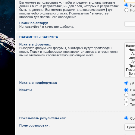
Вы можете использовать
+
, чтобы определить слова, которые
Иск
должны быть в результатах, и
-
для слов, которых в результатах
быть не должно. Вы можете разделить слова символом
|
для
Иск
поиска любого слова из списка. Используйте
*
в качестве
шаблона для частичного совпадения.
Поиск по автору:
Используйте * в качестве шаблона.
ПАРАМЕТРЫ ЗАПРОСА
Искать в форумах:
Выберите форум или форумы, в которых будет произведён
поиск. Поиск в подфорумах производится автоматически, если
вы не отключили соответствующую опцию ниже.
Искать в подфорумах:
Да
Искать:
В н
Тол
Тол
Тол
Показывать результаты как:
Со
Поле сортировки: