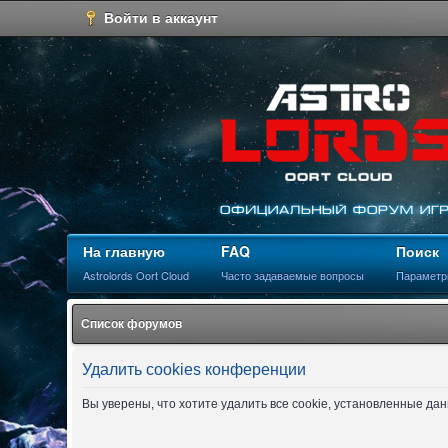
Войти в аккаунт
На главную
FAQ
Поиск
Astrolords Oort Cloud
Часто задаваемые вопросы
Параметр
Список форумов
Удалить cookies конференции
Вы уверены, что хотите удалить все cookie, установленные д