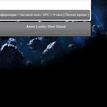
онференции
• Часовой пояс: UTC + 4 часа [ Летнее время ]
Astro Lords: Oort Cloud
©2026 ARATOG LLC ©TARTEZAL HOLDINGS LTD