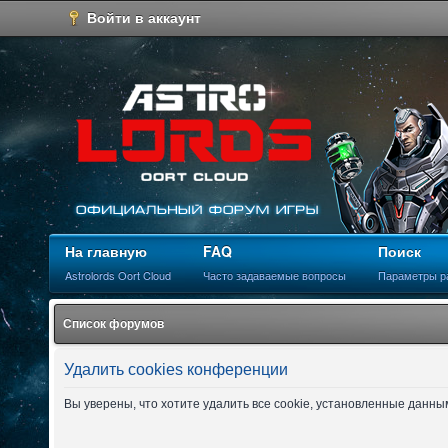
Войти в аккаунт
На главную
FAQ
Поиск
Astrolords Oort Cloud
Часто задаваемые вопросы
Параметры р
Список форумов
Удалить cookies конференции
Вы уверены, что хотите удалить все cookie, установленные данн