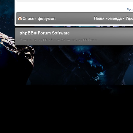
Рус
Наша команда
•
Уда
Список форумов
phpBB® Forum Software
Powered by phpBB® Forum Software © phpBB Group