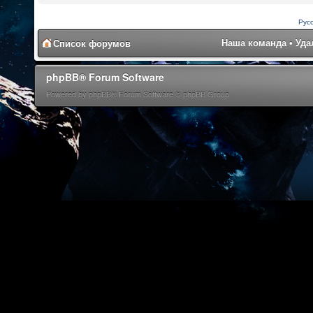
Рус
Наша команда
•
Уда
Список форумов
phpBB® Forum Software
Powered by phpBB® Forum Software © phpBB Group