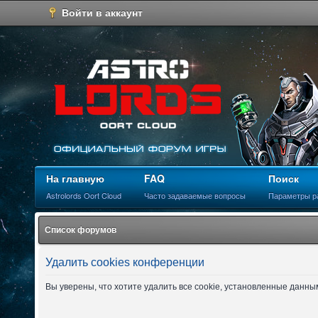
Войти в аккаунт
На главную
FAQ
Поиск
Astrolords Oort Cloud
Часто задаваемые вопросы
Параметры р
Список форумов
Удалить cookies конференции
Вы уверены, что хотите удалить все cookie, установленные данн