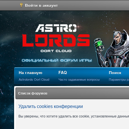
Войти в аккаунт
На главную
FAQ
Поиск
Astrolords Oort Cloud
Часто задаваемые вопросы
Параметры р
Список форумов
Удалить cookies конференции
Вы уверены, что хотите удалить все cookie, установленные данн