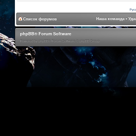
Рус
Наша команда
•
Уда
Список форумов
phpBB® Forum Software
Powered by phpBB® Forum Software © phpBB Group