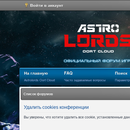
Войти в аккаунт
На главную
FAQ
Поиск
Astrolords Oort Cloud
Часто задаваемые вопросы
Параметр
Список форумов
Удалить cookies конференции
Вы уверены, что хотите удалить все cookie, установленные д