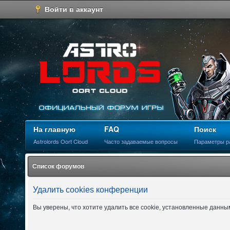
Войти в аккаунт
На главную
FAQ
Поиск
Astrolords Oort Cloud
Часто задаваемые вопросы
Параметры р
Список форумов
Удалить cookies конференции
Вы уверены, что хотите удалить все cookie, установленные данн