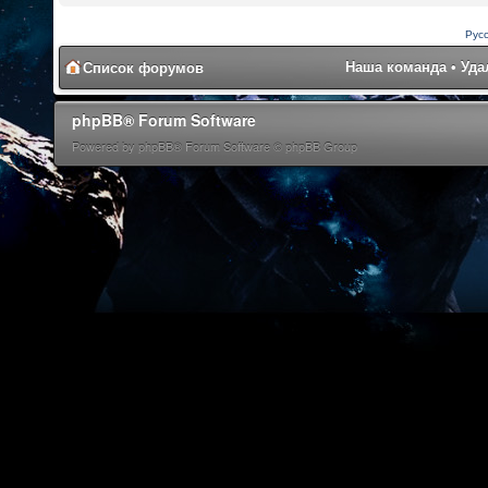
Рус
Наша команда
•
Уда
Список форумов
phpBB® Forum Software
Powered by phpBB® Forum Software © phpBB Group