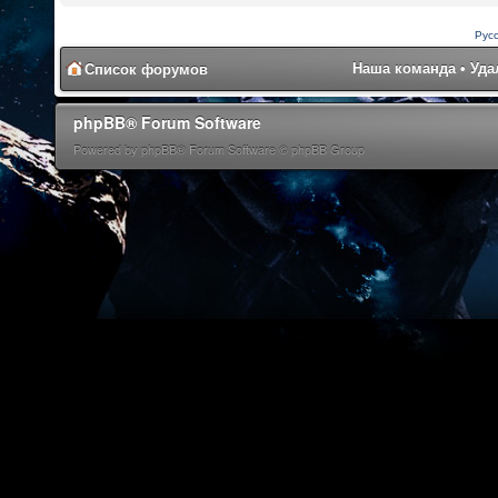
Рус
Наша команда
•
Уда
Список форумов
phpBB® Forum Software
Powered by phpBB® Forum Software © phpBB Group