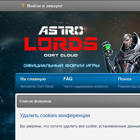
Войти в аккаунт
На главную
FAQ
Поиск
Astrolords Oort Cloud
Часто задаваемые вопросы
Параметры р
Список форумов
Удалить cookies конференции
Вы уверены, что хотите удалить все cookie, установленные данн