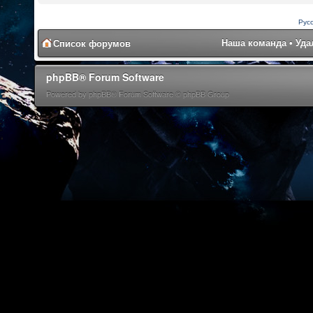
Рус
Наша команда
•
Уда
Список форумов
phpBB® Forum Software
Powered by phpBB® Forum Software © phpBB Group