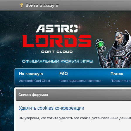
Войти в аккаунт
На главную
FAQ
Поиск
Astrolords Oort Cloud
Часто задаваемые вопросы
Параметры р
Список форумов
Удалить cookies конференции
Вы уверены, что хотите удалить все cookie, установленные данн