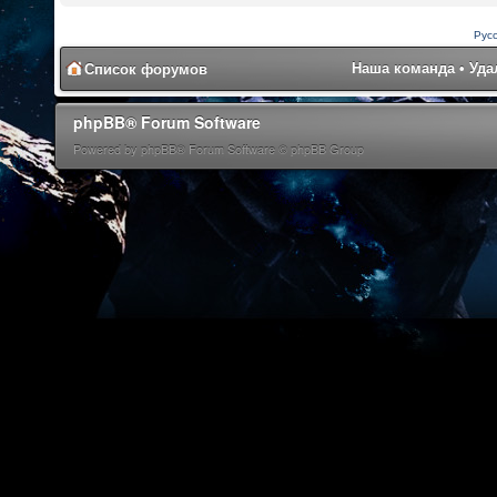
Рус
Наша команда
•
Уда
Список форумов
phpBB® Forum Software
Powered by phpBB® Forum Software © phpBB Group