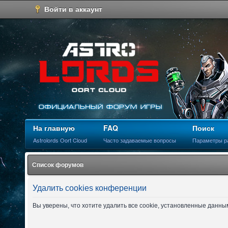
Войти в аккаунт
На главную
FAQ
Поиск
Astrolords Oort Cloud
Часто задаваемые вопросы
Параметры р
Список форумов
Удалить cookies конференции
Вы уверены, что хотите удалить все cookie, установленные данн