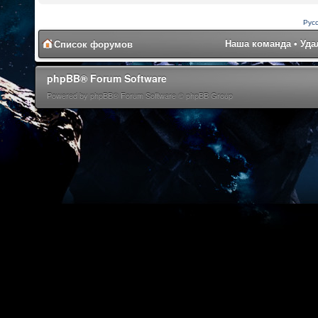
Рус
Наша команда
•
Уда
Список форумов
phpBB® Forum Software
Powered by phpBB® Forum Software © phpBB Group