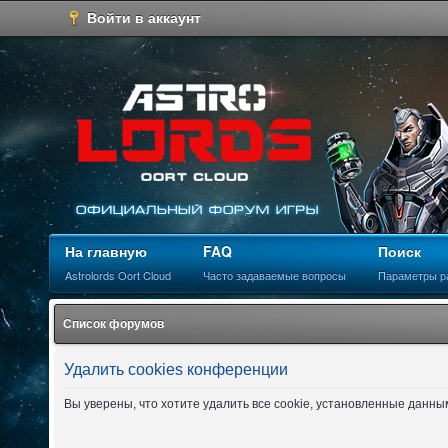
Войти в аккаунт
На главную
FAQ
Поиск
Astrolords Oort Cloud
Часто задаваемые вопросы
Параметры р
Список форумов
Удалить cookies конференции
Вы уверены, что хотите удалить все cookie, установленные данн