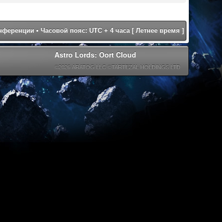
онференции
• Часовой пояс: UTC + 4 часа [ Летнее время ]
Astro Lords: Oort Cloud
©2026 ARATOG LLC ©TARTEZAL HOLDINGS LTD