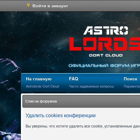
Войти в аккаунт
На главную
FAQ
Поиск
Astrolords Oort Cloud
Часто задаваемые вопросы
Параметр
Список форумов
Удалить cookies конференции
Вы уверены, что хотите удалить все cookie, установленные д