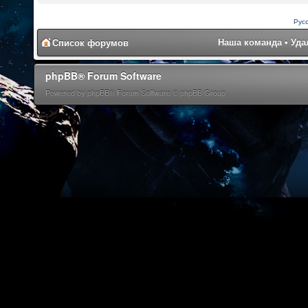
Рус
Наша команда
•
Уда
Список форумов
phpBB® Forum Software
Powered by phpBB® Forum Software © phpBB Group