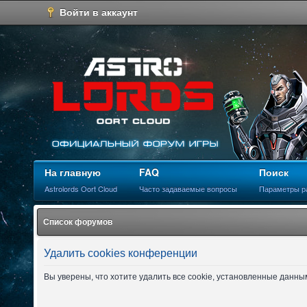
Войти в аккаунт
На главную
FAQ
Поиск
Astrolords Oort Cloud
Часто задаваемые вопросы
Параметры р
Список форумов
Удалить cookies конференции
Вы уверены, что хотите удалить все cookie, установленные данн