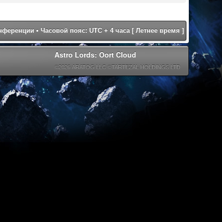
онференции
• Часовой пояс: UTC + 4 часа [ Летнее время ]
Astro Lords: Oort Cloud
©2026 ARATOG LLC ©TARTEZAL HOLDINGS LTD