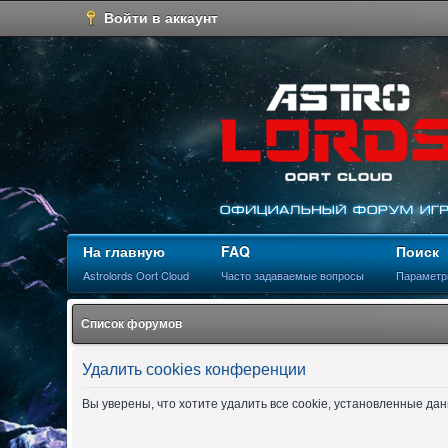
Войти в аккаунт
На главную
FAQ
Поиск
Astrolords Oort Cloud
Часто задаваемые вопросы
Параметр
Список форумов
Удалить cookies конференции
Вы уверены, что хотите удалить все cookie, установленные д