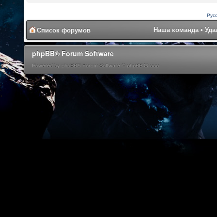
Рус
Наша команда
•
Уда
Список форумов
phpBB® Forum Software
Powered by phpBB® Forum Software © phpBB Group