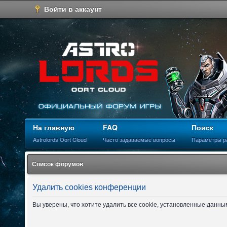
Войти в аккаунт
На главную
FAQ
Поиск
Astrolords Oort Cloud
Часто задаваемые вопросы
Параметры р
Список форумов
Удалить cookies конференции
Вы уверены, что хотите удалить все cookie, установленные данн