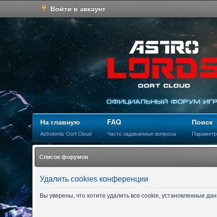
Войти в аккаунт
На главную
FAQ
Поиск
Astrolords Oort Cloud
Часто задаваемые вопросы
Параметр
Список форумов
Удалить cookies конференции
Вы уверены, что хотите удалить все cookie, установленные д