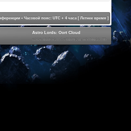
онференции
• Часовой пояс: UTC + 4 часа [ Летнее время ]
Astro Lords: Oort Cloud
©2026 ARATOG LLC ©TARTEZAL HOLDINGS LTD