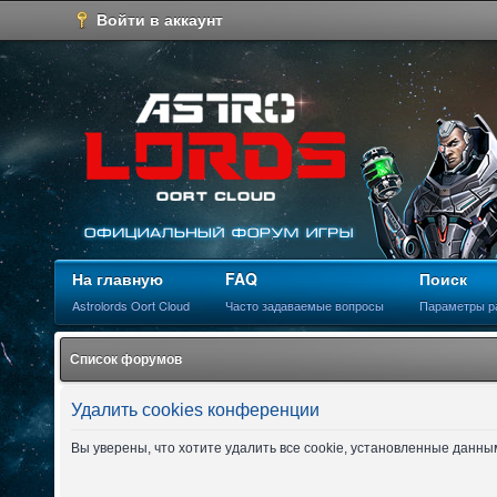
Войти в аккаунт
На главную
FAQ
Поиск
Astrolords Oort Cloud
Часто задаваемые вопросы
Параметры р
Список форумов
Удалить cookies конференции
Вы уверены, что хотите удалить все cookie, установленные данн