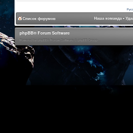
Рус
Наша команда
•
Уда
Список форумов
phpBB® Forum Software
Powered by phpBB® Forum Software © phpBB Group