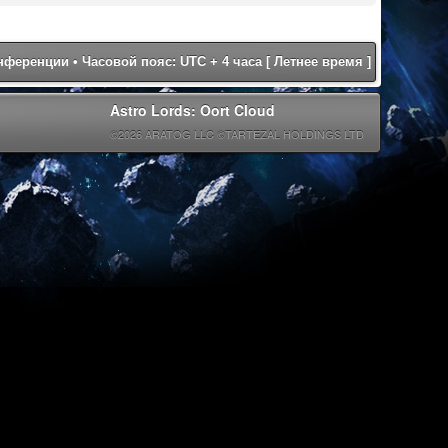
онференции
• Часовой пояс: UTC + 4 часа [ Летнее время ]
Astro Lords: Oort Cloud
©2026 ARATOG LLC ©TARTEZAL HOLDINGS LTD