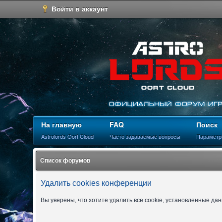
Войти в аккаунт
На главную
FAQ
Поиск
Astrolords Oort Cloud
Часто задаваемые вопросы
Параметр
Список форумов
Удалить cookies конференции
Вы уверены, что хотите удалить все cookie, установленные д