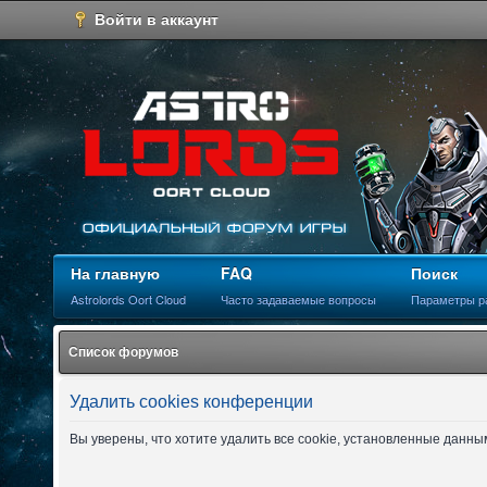
Войти в аккаунт
На главную
FAQ
Поиск
Astrolords Oort Cloud
Часто задаваемые вопросы
Параметры р
Список форумов
Удалить cookies конференции
Вы уверены, что хотите удалить все cookie, установленные данн