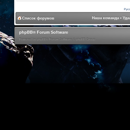
Рус
Наша команда
•
Уда
Список форумов
phpBB® Forum Software
Powered by phpBB® Forum Software © phpBB Group