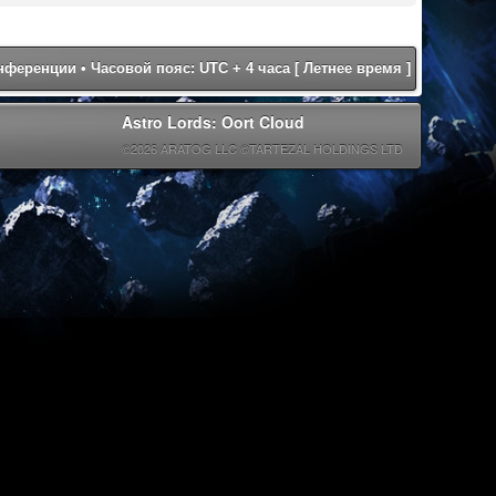
онференции
• Часовой пояс: UTC + 4 часа [ Летнее время ]
Astro Lords: Oort Cloud
©2026 ARATOG LLC ©TARTEZAL HOLDINGS LTD