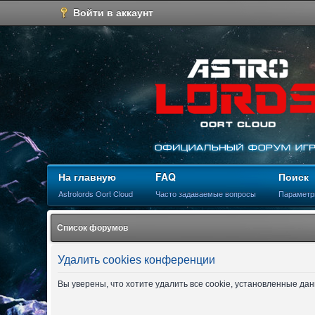
Войти в аккаунт
На главную
FAQ
Поиск
Astrolords Oort Cloud
Часто задаваемые вопросы
Параметр
Список форумов
Удалить cookies конференции
Вы уверены, что хотите удалить все cookie, установленные д