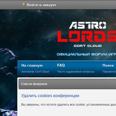
Войти в аккаунт
На главную
FAQ
Поиск
Astrolords Oort Cloud
Часто задаваемые вопросы
Параметр
Список форумов
Удалить cookies конференции
Вы уверены, что хотите удалить все cookie, установленные д