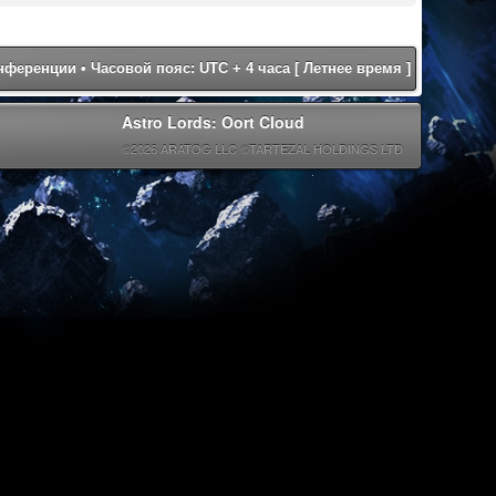
онференции
• Часовой пояс: UTC + 4 часа [ Летнее время ]
Astro Lords: Oort Cloud
©2026 ARATOG LLC ©TARTEZAL HOLDINGS LTD