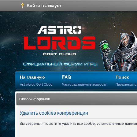
Войти в аккаунт
На главную
FAQ
Поиск
Astrolords Oort Cloud
Часто задаваемые вопросы
Параметры р
Список форумов
Удалить cookies конференции
Вы уверены, что хотите удалить все cookie, установленные данн