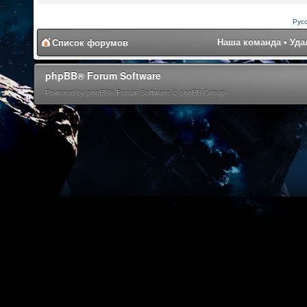
Рус
Наша команда
•
Уда
Список форумов
phpBB® Forum Software
Powered by phpBB® Forum Software © phpBB Group