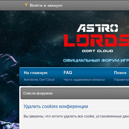
Войти в аккаунт
На главную
FAQ
Поиск
Astrolords Oort Cloud
Часто задаваемые вопросы
Параметр
Список форумов
Удалить cookies конференции
Вы уверены, что хотите удалить все cookie, установленные д