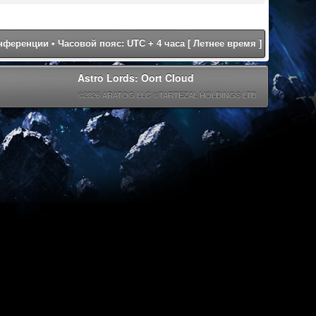
онференции
• Часовой пояс: UTC + 4 часа [ Летнее время ]
Astro Lords: Oort Cloud
©2026 ARATOG LLC ©TARTEZAL HOLDINGS LTD