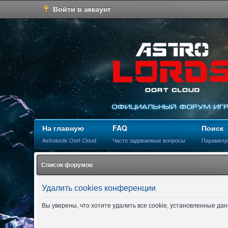
Войти в аккаунт
На главную
FAQ
Поиск
Astrolords Oort Cloud
Часто задаваемые вопросы
Параметр
Список форумов
Удалить cookies конференции
Вы уверены, что хотите удалить все cookie, установленные д