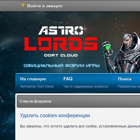
Войти в аккаунт
На главную
FAQ
Поиск
Astrolords Oort Cloud
Часто задаваемые вопросы
Параметры р
Список форумов
Удалить cookies конференции
Вы уверены, что хотите удалить все cookie, установленные данн