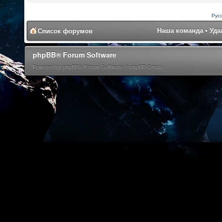
Рус
Наша команда
•
Уда
Список форумов
phpBB® Forum Software
Powered by phpBB® Forum Software © phpBB Group