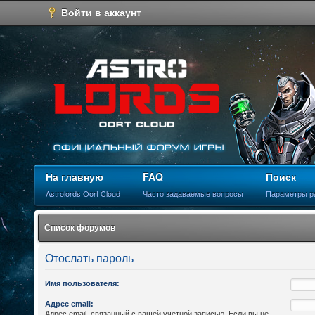
Войти в аккаунт
На главную
FAQ
Поиск
Astrolords Oort Cloud
Часто задаваемые вопросы
Параметры р
Список форумов
Отослать пароль
Имя пользователя:
Адрес email:
Адрес email, связанный с вашей учётной записью. Если вы не