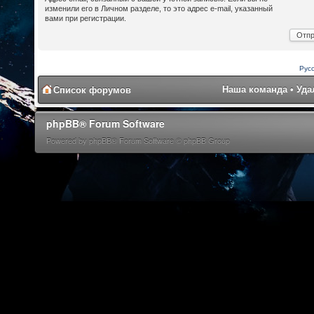
изменили его в Личном разделе, то это адрес e-mail, указанный
вами при регистрации.
Рус
Наша команда
•
Уда
Список форумов
phpBB® Forum Software
Powered by phpBB® Forum Software © phpBB Group