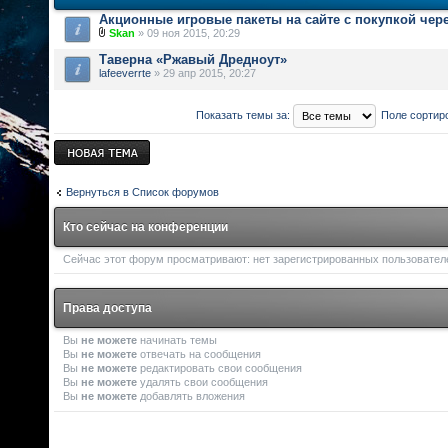
Акционные игровые пакеты на сайте с покупкой чер
Skan
» 09 ноя 2015, 20:29
Таверна «Ржавый Дредноут»
lafeeverrte
» 29 апр 2015, 20:27
Показать темы за:
Поле сортир
Новая тема
Вернуться в Список форумов
Кто сейчас на конференции
Сейчас этот форум просматривают: нет зарегистрированных пользователей
Права доступа
Вы
не можете
начинать темы
Вы
не можете
отвечать на сообщения
Вы
не можете
редактировать свои сообщения
Вы
не можете
удалять свои сообщения
Вы
не можете
добавлять вложения