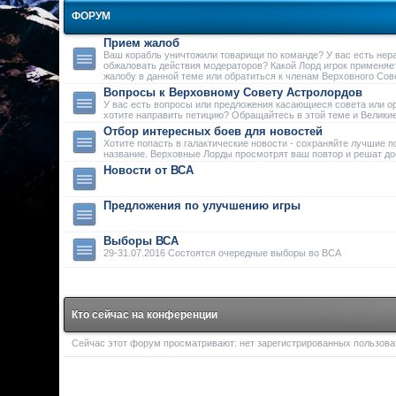
ФОРУМ
Прием жалоб
Ваш корабль уничтожили товарищи по команде? У вас есть нер
обжаловать действия модераторов? Какой Лорд игрок применяе
жалобу в данной теме или обратиться к членам Верховного Сове
Вопросы к Верховному Совету Астролордов
У вас есть вопросы или предложения касающиеся совета или о
хотите направить петицию? Обращайтесь в этой теме и Велики
Отбор интересных боев для новостей
Хотите попасть в галактические новости - сохраняйте лучшие п
название. Верховные Лорды просмотрят ваш повтор и решат дос
Новости от ВСА
Предложения по улучшению игры
Выборы ВСА
29-31.07.2016 Состоятся очередные выборы во ВСА
Кто сейчас на конференции
Сейчас этот форум просматривают: нет зарегистрированных пользоват