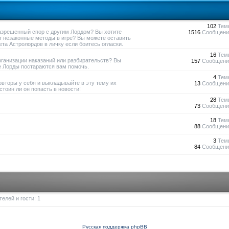
102
Тем
азрешенный спор с другим Лордом? Вы хотите
1516
Сообщени
т незаконные методы в игре? Вы можете оставить
та Астролордов в личку если боитесь огласки.
16
Тем
рганизации наказаний или разбирательств? Вы
157
Сообщени
е Лорды постараются вам помочь.
4
Тем
овторы у себя и выкладывайте в эту тему их
13
Сообщени
тоин ли он попасть в новости!
28
Тем
73
Сообщени
18
Тем
88
Сообщени
3
Тем
84
Сообщени
елей и гости: 1
Русская поддержка phpBB