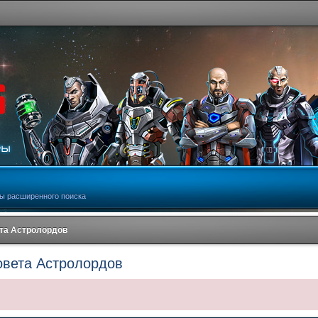
ы расширенного поиска
та Астролордов
овета Астролордов