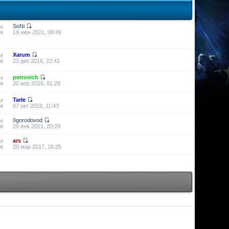
ы
SoNi
я
19 июн 2021, 08:49
ы
Xarum
я
23 дек 2016, 22:41
ы
petrovich
я
20 апр 2016, 01:28
ы
Tarle
я
07 окт 2019, 11:43
ы
0gorodovod
я
20 янв 2021, 20:29
ы
ars
я
20 мар 2017, 16:25