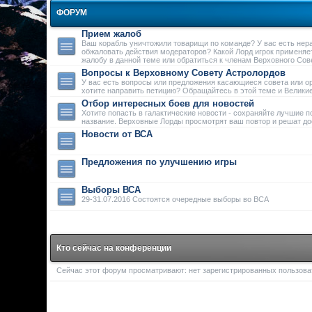
ФОРУМ
Прием жалоб
Ваш корабль уничтожили товарищи по команде? У вас есть нер
обжаловать действия модераторов? Какой Лорд игрок применяе
жалобу в данной теме или обратиться к членам Верховного Сове
Вопросы к Верховному Совету Астролордов
У вас есть вопросы или предложения касающиеся совета или о
хотите направить петицию? Обращайтесь в этой теме и Велики
Отбор интересных боев для новостей
Хотите попасть в галактические новости - сохраняйте лучшие п
название. Верховные Лорды просмотрят ваш повтор и решат дос
Новости от ВСА
Предложения по улучшению игры
Выборы ВСА
29-31.07.2016 Состоятся очередные выборы во ВСА
Кто сейчас на конференции
Сейчас этот форум просматривают: нет зарегистрированных пользоват