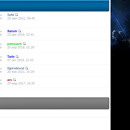
ы
SoNi
я
19 июн 2021, 08:49
ы
Xarum
я
23 дек 2016, 22:41
ы
petrovich
я
20 апр 2016, 01:28
ы
Tarle
я
07 окт 2019, 11:43
ы
0gorodovod
я
20 янв 2021, 20:29
ы
ars
я
20 мар 2017, 16:25