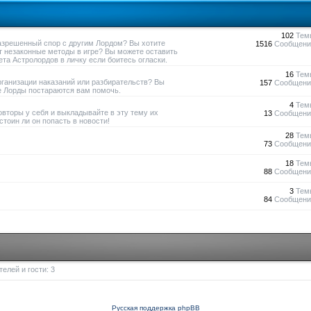
102
Тем
азрешенный спор с другим Лордом? Вы хотите
1516
Сообщени
т незаконные методы в игре? Вы можете оставить
та Астролордов в личку если боитесь огласки.
16
Тем
рганизации наказаний или разбирательств? Вы
157
Сообщени
е Лорды постараются вам помочь.
4
Тем
овторы у себя и выкладывайте в эту тему их
13
Сообщени
тоин ли он попасть в новости!
28
Тем
73
Сообщени
18
Тем
88
Сообщени
3
Тем
84
Сообщени
елей и гости: 3
Русская поддержка phpBB