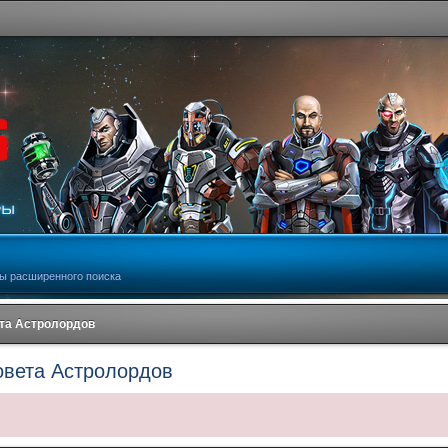
ы расширенного поиска
та Астролордов
овета Астролордов