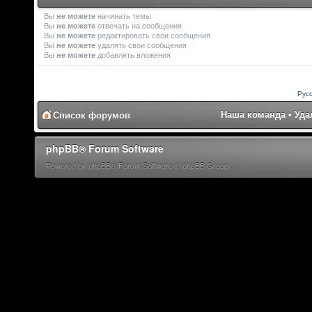
Вы
не можете
начинать темы
Вы
не можете
отвечать на сообщения
Вы
не можете
редактировать свои сообщения
Вы
не можете
удалять свои сообщения
Вы
не можете
добавлять вложения
Рус
Наша команда
•
Уда
Список форумов
phpBB® Forum Software
Powered by phpBB® Forum Software © phpBB Group