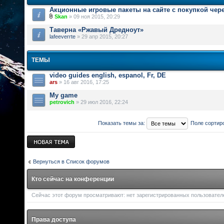
Акционные игровые пакеты на сайте с покупкой чер
Skan
» 09 ноя 2015, 20:29
Таверна «Ржавый Дредноут»
lafeeverrte
» 29 апр 2015, 20:27
ТЕМЫ
video guides english, espanol, Fr, DE
ars
» 16 авг 2016, 17:25
My game
petrovich
» 29 июл 2016, 22:24
Показать темы за:
Поле сортир
Новая тема
Вернуться в Список форумов
Кто сейчас на конференции
Сейчас этот форум просматривают: нет зарегистрированных пользователей
Права доступа