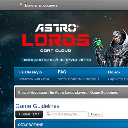
Войти в аккаунт
На главную
FAQ
Поиск
Astrolords Oort Cloud
Часто задаваемые вопросы
Параметры р
Список форумов
‹
En Astro Lords players
‹
Game Guidelines
Game Guidelines
Новая тема
ОБЪЯВЛЕНИЯ