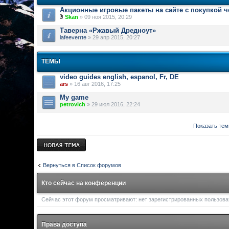
Акционные игровые пакеты на сайте с покупкой 
Skan
» 09 ноя 2015, 20:29
Таверна «Ржавый Дредноут»
lafeeverrte
» 29 апр 2015, 20:27
ТЕМЫ
video guides english, espanol, Fr, DE
ars
» 16 авг 2016, 17:25
My game
petrovich
» 29 июл 2016, 22:24
Показать тем
Новая тема
Вернуться в Список форумов
Кто сейчас на конференции
Сейчас этот форум просматривают: нет зарегистрированных пользоват
Права доступа