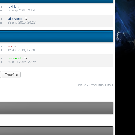
ы
ryzhiy
ы
06 мар 2018, 23:28
ы
lafeeverrte
ы
29 апр 2015, 20:27
ы
ars
ы
16 авг 2016, 17:25
ы
petrovich
ы
29 июл 2016, 22:36
Тем: 2 • Страница
1
из
1