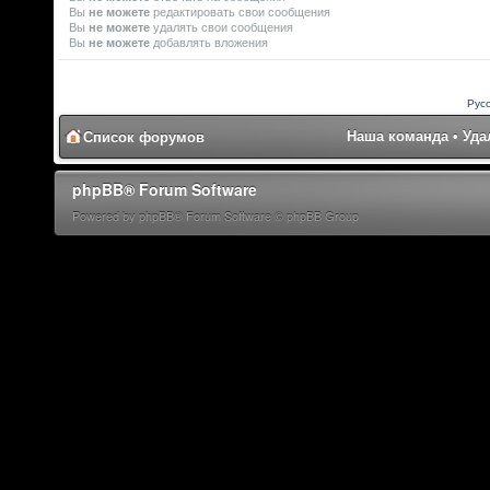
Вы
не можете
редактировать свои сообщения
Вы
не можете
удалять свои сообщения
Вы
не можете
добавлять вложения
Рус
Наша команда
•
Уда
Список форумов
phpBB® Forum Software
Powered by phpBB® Forum Software © phpBB Group