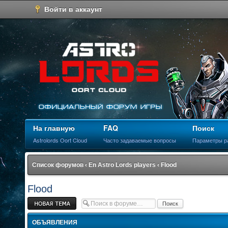
Войти в аккаунт
На главную
FAQ
Поиск
Astrolords Oort Cloud
Часто задаваемые вопросы
Параметры р
Список форумов
‹
En Astro Lords players
‹
Flood
Flood
Новая тема
ОБЪЯВЛЕНИЯ