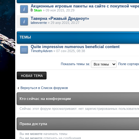
Акционные игровые пакеты на сайте с покупкой чер
Skan
» 09 ноя 2015, 20:29
Таверна «Ржавый Дредноут»
lafeeverrte
» 29 апр 2015, 20:27
ТЕМЫ
Quite impressive numerous beneficial content
TimothyAdven
» 07 сен 2025, 08:38
Показать темы за:
Поле сортир
Новая тема
Вернуться в Список форумов
Кто сейчас на конференции
Сейчас этот форум просматривают: нет зарегистрированных пользователей
Права доступа
Вы
не можете
начинать темы
Вы
не можете
отвечать на сообщения