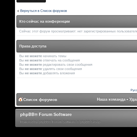
Вернуться в Список форумов
Кто сейчас на конференции
Сейчас этот форум просматривают: нет зарегистрированных пользователей
Права доступа
Вы
не можете
начинать темы
Вы
не можете
отвечать на сообщения
Вы
не можете
редактировать свои сообщения
Вы
не можете
удалять свои сообщения
Вы
не можете
добавлять вложения
Рус
Наша команда
•
Уда
Список форумов
phpBB® Forum Software
Powered by phpBB® Forum Software © phpBB Group