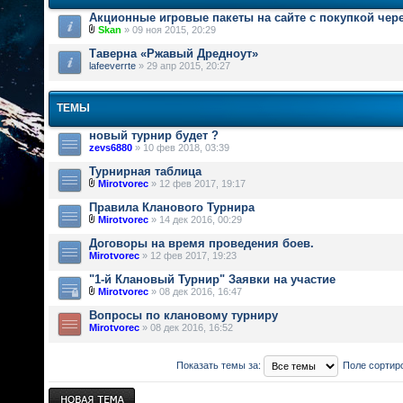
Акционные игровые пакеты на сайте с покупкой чер
Skan
» 09 ноя 2015, 20:29
Таверна «Ржавый Дредноут»
lafeeverrte
» 29 апр 2015, 20:27
ТЕМЫ
новый турнир будет ?
zevs6880
» 10 фев 2018, 03:39
Турнирная таблица
Mirotvorec
» 12 фев 2017, 19:17
Правила Кланового Турнира
Mirotvorec
» 14 дек 2016, 00:29
Договоры на время проведения боев.
Mirotvorec
» 12 фев 2017, 19:23
"1-й Клановый Турнир" Заявки на участие
Mirotvorec
» 08 дек 2016, 16:47
Вопросы по клановому турниру
Mirotvorec
» 08 дек 2016, 16:52
Показать темы за:
Поле сортир
Новая тема