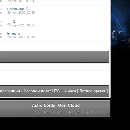
я
29 дек 2020, 01:04
ы
Caronavirus
я
30 июл 2020, 20:39
ы
-_-
я
15 апр 2021, 18:32
ы
lemmy
я
29 июн 2014, 02:43
онференции
• Часовой пояс: UTC + 4 часа [ Летнее время ]
Astro Lords: Oort Cloud
©2026 ARATOG LLC ©TARTEZAL HOLDINGS LTD