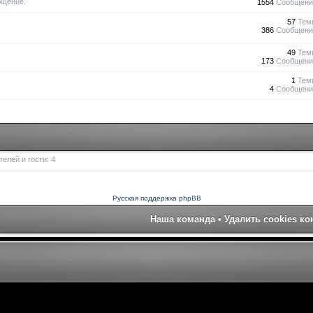
бщение.
1554
Сообщени
57
Тем
386
Сообщени
49
Тем
173
Сообщени
1
Тем
4
Сообщени
елей и гости: 4
Русская поддержка phpBB
Наша команда
•
Удалить cookies к