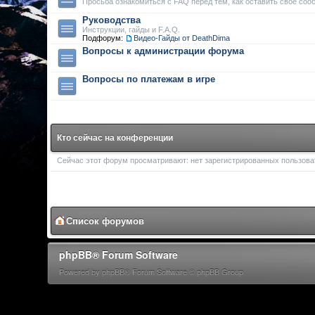
Просьба ознакомиться с FAQ перед тем, как оставить свое соо
Руководства
Инструкции, гайды и F.A.Q.
Подфорум:
Видео-Гайды от DeathDima
Вопросы к администрации форума
Вопросы по платежам в игре
Кто сейчас на конференции
Сейчас этот форум просматривают: нет зарегистрированных пользоват
Список форумов
phpBB® Forum Software
Powered by phpBB® Forum Software © phpBB Group