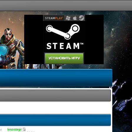
ы
lesostepi