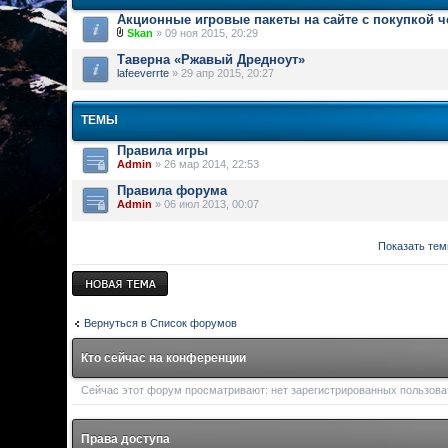
Акционные игровые пакеты на сайте с покупкой 
Skan
» 09 ноя 2015, 20:29
Таверна «Ржавый Дредноут»
lafeeverrte
» 29 апр 2015, 20:27
ТЕМЫ
Правила игры
Admin
» 26 мар 2014, 22:53
Правила форума
Admin
» 06 июл 2013, 00:07
Показать тем
Новая тема
Вернуться в Список форумов
Кто сейчас на конференции
Сейчас этот форум просматривают: нет зарегистрированных пользоват
Права доступа