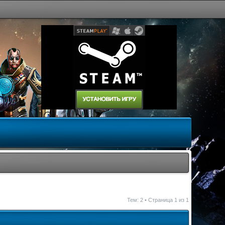
Тем: 2 • Страница
1
из
1