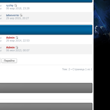
ы
ryzhiy
ы
06 мар 2018, 23:28
ы
lafeeverrte
ы
29 апр 2015, 20:27
ы
Admin
ы
26 мар 2014, 22:53
ы
Admin
ы
06 июл 2013, 00:07
Тем: 2 • Страница
1
из
1