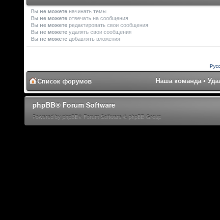
Вы
не можете
начинать темы
Вы
не можете
отвечать на сообщения
Вы
не можете
редактировать свои сообщения
Вы
не можете
удалять свои сообщения
Вы
не можете
добавлять вложения
Рус
Наша команда
•
Уда
Список форумов
phpBB® Forum Software
Powered by phpBB® Forum Software © phpBB Group