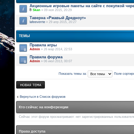
Акционные игровые пакеты на сайте с покупкой чер
Skan
» 09 ноя 2015, 20:29
Таверна «Ржавый Дредноут»
lafeeverrte
» 29 апр 2015, 20:27
ТЕМЫ
Правила игры
Admin
» 26 мар 2014, 22:53
Правила форума
Admin
» 06 июл 2013, 00:07
Показать темы за:
Поле сортир
Новая тема
Вернуться в Список форумов
Кто сейчас на конференции
Сейчас этот форум просматривают: нет зарегистрированных пользователей
Права доступа