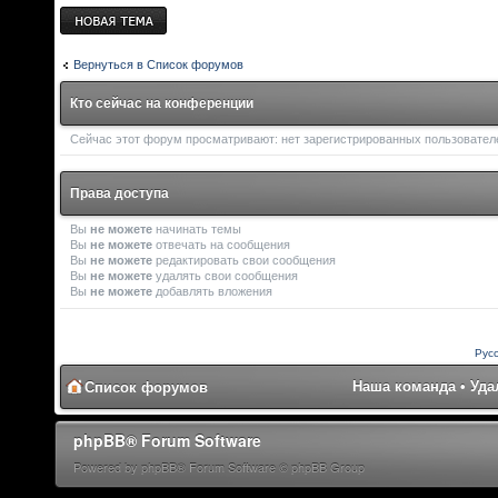
Новая тема
Вернуться в Список форумов
Кто сейчас на конференции
Сейчас этот форум просматривают: нет зарегистрированных пользователей
Права доступа
Вы
не можете
начинать темы
Вы
не можете
отвечать на сообщения
Вы
не можете
редактировать свои сообщения
Вы
не можете
удалять свои сообщения
Вы
не можете
добавлять вложения
Рус
Наша команда
•
Уда
Список форумов
phpBB® Forum Software
Powered by phpBB® Forum Software © phpBB Group