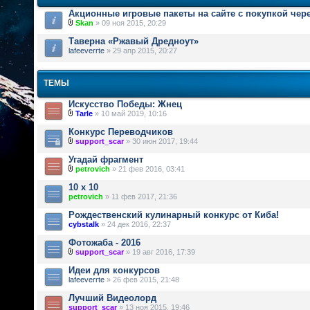
Акционные игровые пакеты на сайте с покупкой чер
Skan
» 09 ноя 2015, 20:29
Таверна «Ржавый Дредноут»
lafeeverrte
» 29 апр 2015, 20:27
ТЕМЫ
Искусство Победы: Жнец
Tarle
» 10 май 2019, 10:16
Конкурс Переводчиков
support_scar
» 30 июн 2017, 19:44
Угадай фрагмент
petrovich
» 21 фев 2016, 03:41
10 х 10
petrovich
» 11 фев 2017, 21:36
Рождественский кулинарный конкурс от Киба!
cybstalk
» 24 дек 2016, 22:37
Фотожаба - 2016
support_scar
» 19 авг 2016, 17:39
Идеи для конкурсов
lafeeverrte
» 26 фев 2015, 21:48
Лучший Видеолорд
support_scar
» 13 ноя 2015, 19:46