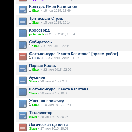
Конкурс Имен Капитанов
Skan
» 19 ноя 2015, 16:49
Тритиевый Страж
Skan
» 15 сен 2015, 20:14
Кроссворд
petrovich
» 02 сен 2015, 13:14
Собиратель
Skan
» 31 авг 2015, 22:19
Фото-конкурс "Каюта Капитана" [приём работ]
lafeeverrte
» 29 июл 2015, 11:19
Первая Кровь
Skan
» 22 июл 2015, 22:02
Аукцион
Skan
» 29 июл 2015, 02:36
Фото-конкурс "Каюта Капитана"
Skan
» 28 июл 2015, 18:36
Жнец на прокачку
Skan
» 10 июл 2015, 21:41
Тотализатор
Skan
» 26 июн 2015, 20:26
Логическая цепочка
Skan
» 17 июн 2015, 19:59