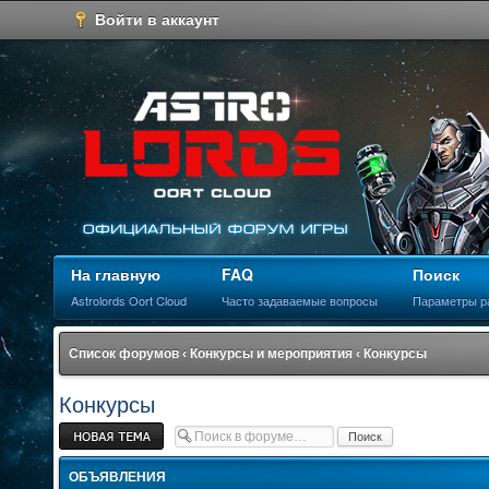
Войти в аккаунт
На главную
FAQ
Поиск
Astrolords Oort Cloud
Часто задаваемые вопросы
Параметры р
Список форумов
‹
Конкурсы и мероприятия
‹
Конкурсы
Конкурсы
Новая тема
ОБЪЯВЛЕНИЯ