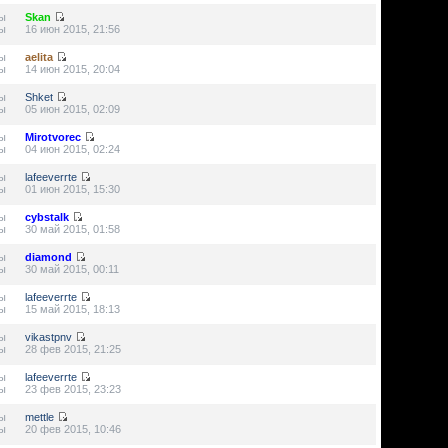
ы
Skan
ы
16 июн 2015, 21:56
ы
aelita
ы
14 июн 2015, 20:04
ы
Shket
ы
05 июн 2015, 02:09
ы
Mirotvorec
ы
04 июн 2015, 02:24
ы
lafeeverrte
ы
01 июн 2015, 15:30
ы
cybstalk
ы
30 май 2015, 01:58
ы
diamond
ы
30 май 2015, 00:11
ы
lafeeverrte
ы
15 май 2015, 18:13
ы
vikastpnv
ы
28 фев 2015, 21:25
ы
lafeeverrte
ы
23 фев 2015, 23:23
ы
mettle
ы
20 фев 2015, 10:46