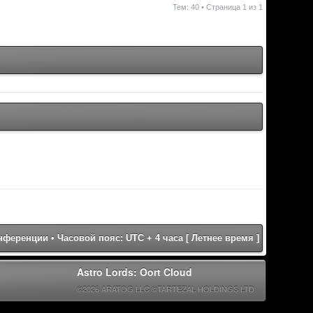
Тем: 40 • Страница
1
из
1
онференции
• Часовой пояс: UTC + 4 часа [ Летнее время ]
Astro Lords: Oort Cloud
©2026 ARATOG LLC ©TARTEZAL HOLDINGS LTD