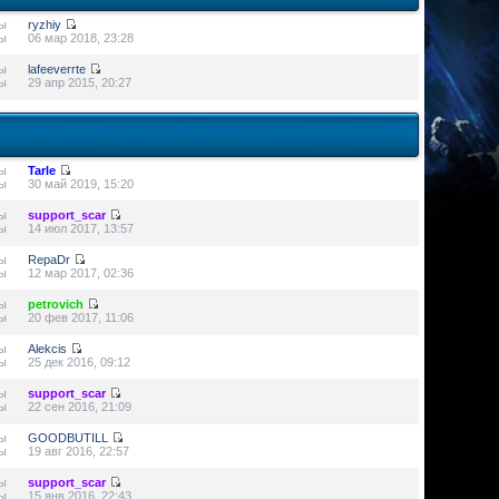
ы
ryzhiy
ы
06 мар 2018, 23:28
ы
lafeeverrte
ы
29 апр 2015, 20:27
ы
Tarle
ы
30 май 2019, 15:20
ы
support_scar
ы
14 июл 2017, 13:57
ы
RepaDr
ы
12 мар 2017, 02:36
ы
petrovich
ы
20 фев 2017, 11:06
ы
Alekcis
ы
25 дек 2016, 09:12
ы
support_scar
ы
22 сен 2016, 21:09
ы
GOODBUTILL
ы
19 авг 2016, 22:57
ы
support_scar
ы
15 янв 2016, 22:43