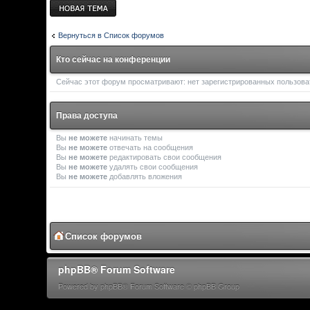
Новая тема
Вернуться в Список форумов
Кто сейчас на конференции
Сейчас этот форум просматривают: нет зарегистрированных пользоват
Права доступа
Вы
не можете
начинать темы
Вы
не можете
отвечать на сообщения
Вы
не можете
редактировать свои сообщения
Вы
не можете
удалять свои сообщения
Вы
не можете
добавлять вложения
Список форумов
phpBB® Forum Software
Powered by phpBB® Forum Software © phpBB Group