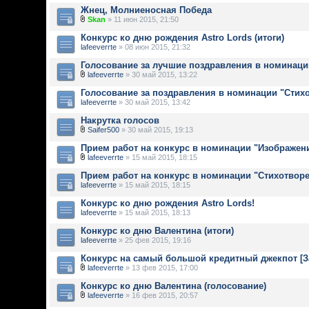
Жнец, Молниеносная Победа
Skan
» 11 июн 2015, 21:50
Конкурс ко дню рождения Astro Lords (итоги)
lafeeverrte
» 08 июн 2015, 21:32
Голосование за лучшие поздравления в номинаци
lafeeverrte
» 30 май 2015, 13:22
Голосование за поздравления в номинации "Стих
lafeeverrte
» 30 май 2015, 13:42
Накрутка голосов
Saifer500
» 30 май 2015, 19:13
Прием работ на конкурс в номинации "Изображен
lafeeverrte
» 15 май 2015, 18:15
Прием работ на конкурс в номинации "Стихотвор
lafeeverrte
» 15 май 2015, 18:15
Конкурс ко дню рождения Astro Lords!
lafeeverrte
» 15 май 2015, 18:13
Конкурс ко дню Валентина (итоги)
lafeeverrte
» 25 фев 2015, 19:16
Конкурс на самый большой кредитный джекпот [
lafeeverrte
» 13 фев 2015, 17:00
Конкурс ко дню Валентина (голосование)
lafeeverrte
» 16 фев 2015, 20:57