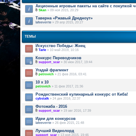
Акционные игровые пакеты на сайте с покупкой 
Skan
» 09 ноя 2015, 20:29
Таверна «Ржавый Дредноут»
lafeeverrte
» 29 апр 2015, 20:27
ТЕМЫ
Искусство Победы: Жнец
Tarle
» 10 май 2019, 10:16
Конкурс Переводчиков
support_scar
» 30 июн 2017, 19:44
Угадай фрагмент
petrovich
» 21 фев 2016, 03:41
10 х 10
petrovich
» 11 фев 2017, 21:36
Рождественский кулинарный конкурс от Киба!
cybstalk
» 24 дек 2016, 22:37
Фотожаба - 2016
support_scar
» 19 авг 2016, 17:39
Идеи для конкурсов
lafeeverrte
» 26 фев 2015, 21:48
Лучший Видеолорд
support_scar
» 13 ноя 2015, 19:46