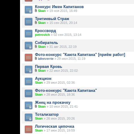
Конкурс Имен Капитанов
Skan
» 19 ноя 2015, 16:49
Тритиевый Страж
Skan
» 15 сен 2015, 20:14
Кроссворд
petrovich
» 02 сен 2015, 13:14
Собиратель
Skan
» 31 авг 2015, 22:19
Фото-конкурс "Каюта Капитана" [приём работ]
lafeeverrte
» 29 июл 2015, 11:19
Первая Кровь
Skan
» 22 июл 2015, 22:02
Аукцион
Skan
» 29 июл 2015, 02:36
Фото-конкурс "Каюта Капитана"
Skan
» 28 июл 2015, 18:36
Жнец на прокачку
Skan
» 10 июл 2015, 21:41
Тотализатор
Skan
» 26 июн 2015, 20:26
Логическая цепочка
Skan
» 17 июн 2015, 19:59