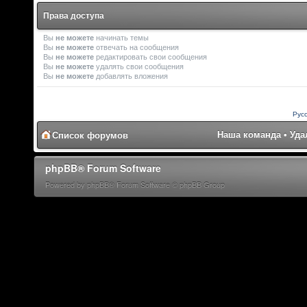
Права доступа
Вы
не можете
начинать темы
Вы
не можете
отвечать на сообщения
Вы
не можете
редактировать свои сообщения
Вы
не можете
удалять свои сообщения
Вы
не можете
добавлять вложения
Рус
Наша команда
•
Уда
Список форумов
phpBB® Forum Software
Powered by phpBB® Forum Software © phpBB Group