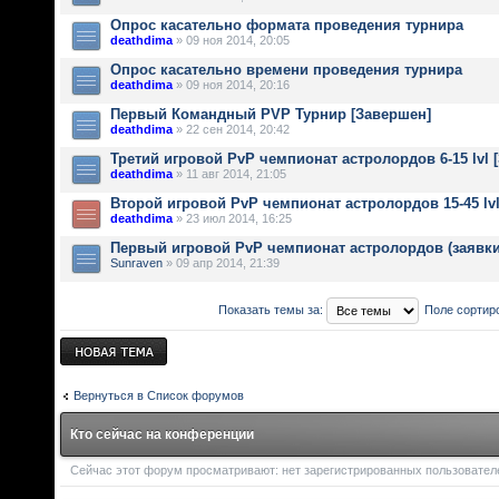
Опрос касательно формата проведения турнира
deathdima
» 09 ноя 2014, 20:05
Опрос касательно времени проведения турнира
deathdima
» 09 ноя 2014, 20:16
Первый Командный PVP Турнир [Завершен]
deathdima
» 22 сен 2014, 20:42
Третий игровой PvP чемпионат астролордов 6-15 lvl 
deathdima
» 11 авг 2014, 21:05
Второй игровой PvP чемпионат астролордов 15-45 lv
deathdima
» 23 июл 2014, 16:25
Первый игровой PvP чемпионат астролордов (заявки
Sunraven
» 09 апр 2014, 21:39
Показать темы за:
Поле сортир
Новая тема
Вернуться в Список форумов
Кто сейчас на конференции
Сейчас этот форум просматривают: нет зарегистрированных пользователей