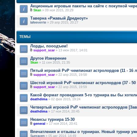
Акционные игровые пакеты на сайте с покупкой чер
Skan
» 09 ноя 2015, 20:29
Таверна «Ржавый Дредноут»
lafeeverrte
» 29 апр 2015, 20:27
ТЕМЫ
Лорды, пооодъем!
support_scar
» 13 июн 2017, 14:01
Другое Измерение
Skan
» 11 сен 2015, 21:35
Пятый игровой PvP чемпионат астролордов (11 - 16 л
support_scar
» 22 апр 2015, 19:58
Шестой игровой PvP чемпионат астролордов (37 - 50
support_scar
» 22 апр 2015, 19:59
Какой формат проведения 5-го турнира вы бы хотел
deathdima
» 02 фев 2015, 19:24
Четвертый игровой PvP чемпионат астролордов [За
deathdima
» 17 ноя 2014, 20:45
Нюансы турнира 15-30
general
» 17 ноя 2014, 20:41
Впечатления и отзывы о турнирах. Новый турнир уж
Sunraven
» 05 авг 2014, 14:49