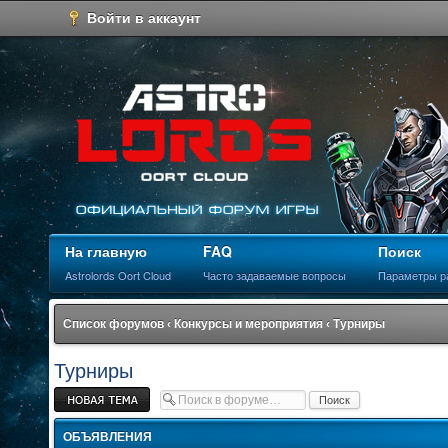
Войти в аккаунт
На главную
FAQ
Поиск
Astrolords Oort Cloud
Часто задаваемые вопросы
Параметры р
Список форумов
‹
Конкурсы и мероприятия
‹
Турниры
Турниры
Новая тема
ОБЪЯВЛЕНИЯ