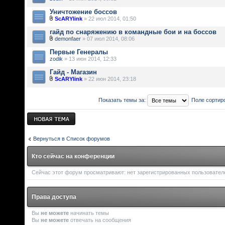
Уничтожение боссов
ScARYlink
» 22 июл 2014, 01:50
гайд по снаряжению в командные бои и на боссов
demonfaer
» 07 июл 2014, 08:06
Первые Генералы
zodik
» 13 июн 2014, 12:33
Гайд - Магазин
ScARYlink
» 22 июн 2014, 23:18
Показать темы за:
Поле сортир
Новая тема
Вернуться в Список форумов
Кто сейчас на конференции
Сейчас этот форум просматривают: нет зарегистрированных пользователей
Права доступа
Вы
не можете
начинать темы
Вы
не можете
отвечать на сообщения