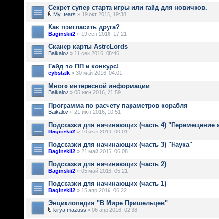
Секрет супер старта игры или гайд для новичков.
My_tears
» 19 окт 2015, 19:38
Как пригласить друга?
Baginskii2
» 19 сен 2016, 17:21
Сканер карты AstroLords
Baikalov
» 11 сен 2016, 08:46
Гайд по ПП и конкурс!
cybstalk
» 30 май 2016, 04:01
Много интересной информации
Baikalov
» 05 июн 2016, 21:59
Программа по расчету параметров корабля
Baikalov
» 21 июн 2016, 10:51
Подсказки для начинающих (часть 4) "Перемещение 
Baginskii2
» 10 июл 2016, 00:01
Подсказки для начинающих (часть 3) "Наука"
Baginskii2
» 21 май 2016, 06:08
Подсказки для начинающих (часть 2)
Baginskii2
» 05 май 2016, 05:21
Подсказки для начинающих (часть 1)
Baginskii2
» 15 апр 2016, 06:22
Энциклопедия "В Мире Пришельцев"
kirya-mazuss
» 06 апр 2016, 02:38