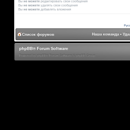
Вы
не можете
редактировать свои сообщения
Вы
не можете
удалять свои сообщения
Вы
не можете
добавлять вложения
Рус
Наша команда
•
Уда
Список форумов
phpBB® Forum Software
Powered by phpBB® Forum Software © phpBB Group