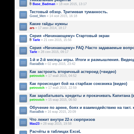
Base_Badman
» 18 ноя 2015, 13:17
Тестовый обзор. Тритиевая туманность.
Good_Men
» 14 ноя 2015, 16:18
Какие гайды нужны
ars
» 17 июн 2014, 18:17
Серия «Начинающему» Стартовый экран
Tarle
» 21 сен 2015, 15:56
Серия «Начинающему» FAQ /Часто задаваемые вопр
Tarle
» 28 сен 2015, 09:17
1-й и 2-й месяцы игры. Итоги и размышления. Видео
RastaBob
» 02 апр 2015, 23:42
Как застроить вторичный астероид (+видео)
petrovich
» 17 май 2015, 04:52
Как происходит бой на старбазе союзника (видео)
petrovich
» 17 май 2015, 22:59
Как зарабатывать кредиты и прокачивать Капитана (
petrovich
» 15 мар 2015, 06:50
Обучение по арене, боях и взаимодействию на такт. 
RastaBob
» 16 мар 2015, 20:09
Что лежит внутри 22-х сюрпризов
Max23
» 28 мар 2015, 19:58
Расчёты в таблицах ExceL