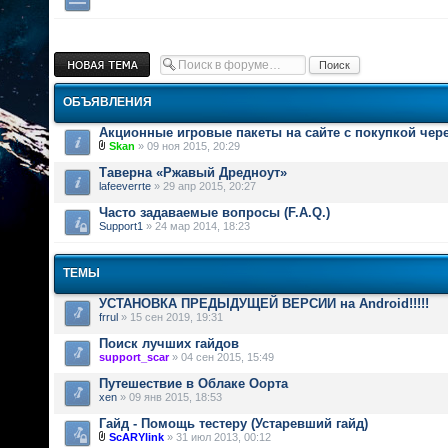
Новая тема
ОБЪЯВЛЕНИЯ
Акционные игровые пакеты на сайте с покупкой чер
Skan
» 09 ноя 2015, 20:29
Таверна «Ржавый Дредноут»
lafeeverrte
» 29 апр 2015, 20:27
Часто задаваемые вопросы (F.A.Q.)
Support1
» 24 мар 2014, 18:23
ТЕМЫ
УСТАНОВКА ПРЕДЫДУЩЕЙ ВЕРСИИ на Android!!!!!
frrul
» 15 сен 2019, 19:31
Поиск лучших гайдов
support_scar
» 04 сен 2015, 15:49
Путешествие в Облаке Оорта
xen
» 09 янв 2015, 18:53
Гайд - Помощь тестеру (Устаревший гайд)
ScARYlink
» 31 июл 2013, 00:12