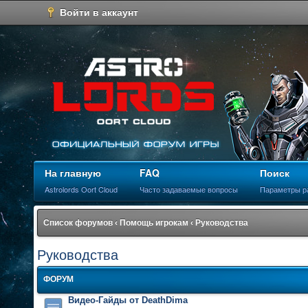
Войти в аккаунт
На главную
FAQ
Поиск
Astrolords Oort Cloud
Часто задаваемые вопросы
Параметры р
Список форумов
‹
Помощь игрокам
‹
Руководства
Руководства
ФОРУМ
Видео-Гайды от DeathDima