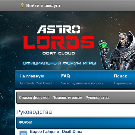
Войти в аккаунт
На главную
FAQ
Поиск
Astrolords Oort Cloud
Часто задаваемые вопросы
Параметры р
Список форумов
‹
Помощь игрокам
‹
Руководства
Руководства
ФОРУМ
Видео-Гайды от DeathDima