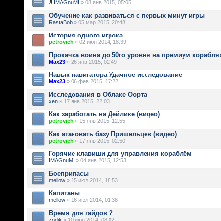
IMAGnuMI
» 08 янв 2015, 05:05
Обучение как развиваться с первых минут игры
RastaBob
» 05 мар 2015, 20:48
История одного игрока
petrovich
» 02 июн 2014, 18:39
Прокачка воина до 50го уровня на премиум корабля
Max23
» 26 янв 2015, 02:49
Навык навигатора Удачное исследование
Max23
» 06 фев 2015, 17:22
Исследования в Облаке Оорта
xen
» 17 янв 2015, 22:03
Как заработать на Дейлике (видео)
petrovich
» 15 янв 2015, 12:55
Как атаковать базу Пришельцев (видео)
petrovich
» 17 янв 2015, 02:50
Горячие клавиши для управления кораблём
IMAGnuMI
» 04 янв 2015, 12:53
Боеприпасы
mellow
» 15 июл 2014, 18:53
Капитаны
mellow
» 16 июл 2014, 01:38
Время для гайдов ?
zodik
» 10 июн 2014, 08:02