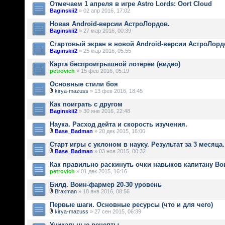
Отмечаем 1 апреля в игре Astro Lords: Oort Cloud
Baginskii2
» 02 апр 2016, 17:02
Новая Android-версии АстроЛордов.
Baginskii2
» 27 мар 2016, 00:39
Стартовый экран в новой Android-версии АстроЛорд
Baginskii2
» 25 мар 2016, 05:55
Карта беспроигрышной лотереи (видео)
petrovich
» 15 фев 2016, 05:19
Основные стили боя
kirya-mazuss
» 13 фев 2016, 18:45
Как поиграть с другом
Baginskii2
» 30 янв 2016, 22:48
Наука. Расход дейта и скорость изучения.
Base_Badman
» 20 дек 2015, 16:00
Старт игры с уклоном в науку. Результат за 3 месяца.
Base_Badman
» 03 ноя 2015, 00:32
Как правильно раскинуть очки навыков капитану Вои
petrovich
» 01 дек 2015, 16:16
Билд. Воин-фармер 20-30 уровень
Braxman
» 18 янв 2016, 08:56
Первые шаги. Основные ресурсы (что и для чего)
kirya-mazuss
» 27 сен 2015, 06:39
Уникальные рецепты