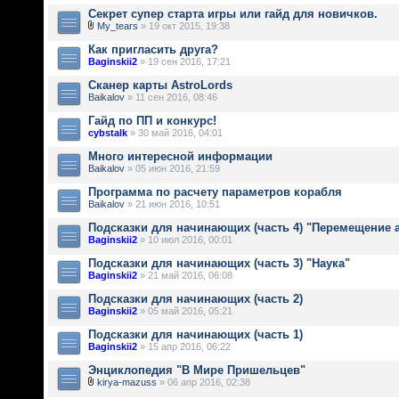
Секрет супер старта игры или гайд для новичков.
My_tears
» 19 окт 2015, 19:38
Как пригласить друга?
Baginskii2
» 19 сен 2016, 17:21
Сканер карты AstroLords
Baikalov
» 11 сен 2016, 08:46
Гайд по ПП и конкурс!
cybstalk
» 30 май 2016, 04:01
Много интересной информации
Baikalov
» 05 июн 2016, 21:59
Программа по расчету параметров корабля
Baikalov
» 21 июн 2016, 10:51
Подсказки для начинающих (часть 4) "Перемещение 
Baginskii2
» 10 июл 2016, 00:01
Подсказки для начинающих (часть 3) "Наука"
Baginskii2
» 21 май 2016, 06:08
Подсказки для начинающих (часть 2)
Baginskii2
» 05 май 2016, 05:21
Подсказки для начинающих (часть 1)
Baginskii2
» 15 апр 2016, 06:22
Энциклопедия "В Мире Пришельцев"
kirya-mazuss
» 06 апр 2016, 02:38