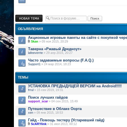
Новая тема
ОБЪЯВЛЕНИЯ
Акционные игровые пакеты на сайте с покупкой чер
Skan
» 09 ноя 2015, 20:29
Таверна «Ржавый Дредноут»
lafeeverrte
» 29 апр 2015, 20:27
Часто задаваемые вопросы (F.A.Q.)
Support1
» 24 мар 2014, 18:23
ТЕМЫ
УСТАНОВКА ПРЕДЫДУЩЕЙ ВЕРСИИ на Android!!!!!
frrul
» 15 сен 2019, 19:31
Поиск лучших гайдов
support_scar
» 04 сен 2015, 15:49
Путешествие в Облаке Оорта
xen
» 09 янв 2015, 18:53
Гайд - Помощь тестеру (Устаревший гайд)
ScARYlink
» 31 июл 2013, 00:12