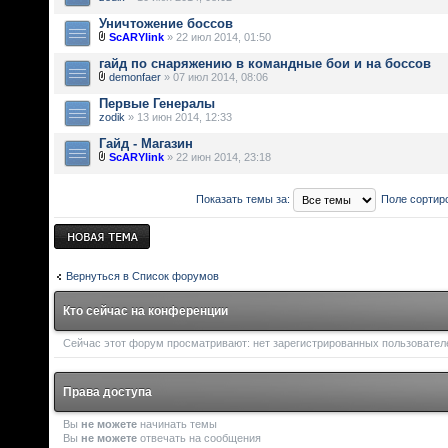
Уничтожение боссов
ScARYlink
» 22 июл 2014, 01:50
гайд по снаряжению в командные бои и на боссов
demonfaer
» 07 июл 2014, 08:06
Первые Генералы
zodik
» 13 июн 2014, 12:33
Гайд - Магазин
ScARYlink
» 22 июн 2014, 23:18
Показать темы за:
Поле сортир
Новая тема
Вернуться в Список форумов
Кто сейчас на конференции
Сейчас этот форум просматривают: нет зарегистрированных пользователей
Права доступа
Вы
не можете
начинать темы
Вы
не можете
отвечать на сообщения