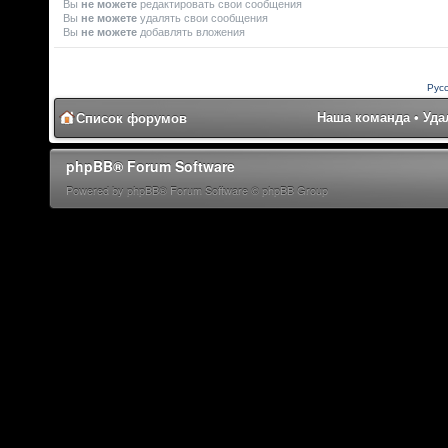
Вы
не можете
редактировать свои сообщения
Вы
не можете
удалять свои сообщения
Вы
не можете
добавлять вложения
Рус
Наша команда
•
Уда
Список форумов
phpBB® Forum Software
Powered by phpBB® Forum Software © phpBB Group