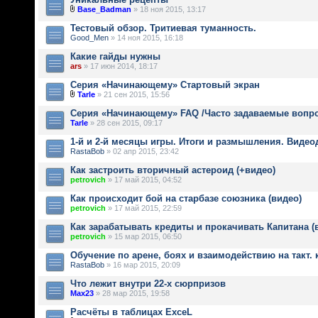
Base_Badman
» 18 ноя 2015, 13:17
Тестовый обзор. Тритиевая туманность.
Good_Men
» 14 ноя 2015, 16:18
Какие гайды нужны
ars
» 17 июн 2014, 18:17
Серия «Начинающему» Стартовый экран
Tarle
» 21 сен 2015, 15:56
Серия «Начинающему» FAQ /Часто задаваемые вопр
Tarle
» 28 сен 2015, 09:17
1-й и 2-й месяцы игры. Итоги и размышления. Видео
RastaBob
» 02 апр 2015, 23:42
Как застроить вторичный астероид (+видео)
petrovich
» 17 май 2015, 04:52
Как происходит бой на старбазе союзника (видео)
petrovich
» 17 май 2015, 22:59
Как зарабатывать кредиты и прокачивать Капитана (
petrovich
» 15 мар 2015, 06:50
Обучение по арене, боях и взаимодействию на такт. 
RastaBob
» 16 мар 2015, 20:09
Что лежит внутри 22-х сюрпризов
Max23
» 28 мар 2015, 19:58
Расчёты в таблицах ExceL