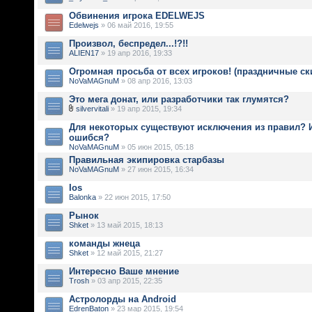
Обвинения игрока EDELWEJS
Edelwejs
» 06 май 2016, 19:55
Произвол, беспредел...!?!!
ALIEN17
» 19 апр 2016, 19:33
Огромная просьба от всех игроков! (праздничные ск
NoVaMAGnuM
» 08 апр 2016, 13:03
Это мега донат, или разработчики так глумятся?
silvervitali
» 19 апр 2015, 19:34
Для некоторых существуют исключения из правил? 
ошибся?
NoVaMAGnuM
» 05 июн 2015, 05:18
Правильная экипировка старбазы
NoVaMAGnuM
» 27 июн 2015, 16:34
Ios
Balonka
» 22 июн 2015, 17:50
Рынок
Shket
» 13 май 2015, 18:13
команды жнеца
Shket
» 12 май 2015, 21:27
Интересно Ваше мнение
Trosh
» 03 апр 2015, 22:35
Астролорды на Android
EdrenBaton
» 23 мар 2015, 19:54