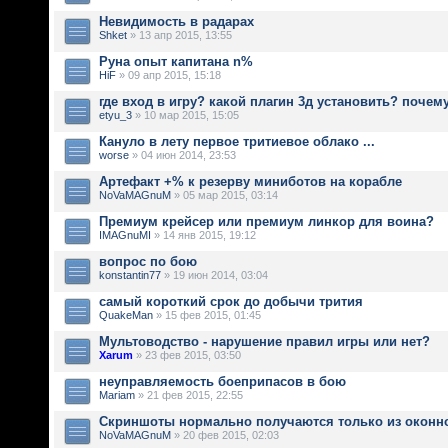
Невидимость в радарах
Shket
» 13 апр 2015, 13:55
Руна опыт капитана n%
HiF
» 09 апр 2015, 15:18
где вход в игру? какой плагин 3д установить? почему
etyu_3
» 10 мар 2015, 15:05
Кануло в лету первое тритиевое облако ...
worse
» 04 июн 2014, 23:53
Артефакт +% к резерву миниботов на корабле
NoVaMAGnuM
» 05 мар 2015, 03:14
Премиум крейсер или премиум линкор для воина?
IMAGnuMI
» 14 янв 2015, 19:12
вопрос по бою
konstantin77
» 19 июн 2014, 03:04
самый короткий срок до добычи трития
QuakeMan
» 15 фев 2015, 01:45
Мультоводство - нарушение правил игры или нет?
Xarum
» 23 фев 2015, 03:50
неуправляемость боеприпасов в бою
Mariam
» 21 фев 2015, 22:55
Скриншоты нормально получаются только из оконн
NoVaMAGnuM
» 20 фев 2015, 02:03