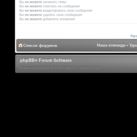
Вы
не можете
начинать темы
Вы
не можете
отвечать на сообщения
Вы
не можете
редактировать свои сообщения
Вы
не можете
удалять свои сообщения
Вы
не можете
добавлять вложения
Рус
Наша команда
•
Уда
Список форумов
phpBB® Forum Software
Powered by phpBB® Forum Software © phpBB Group