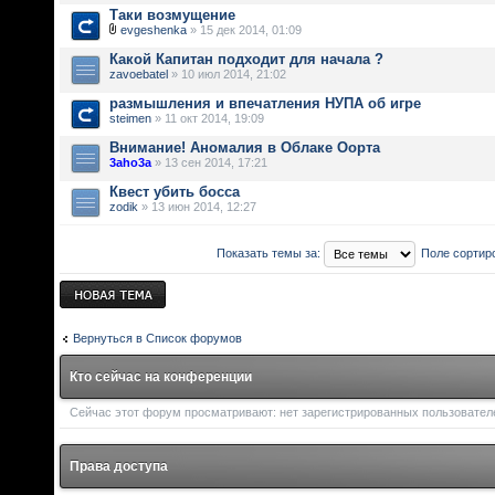
Таки возмущение
evgeshenka
» 15 дек 2014, 01:09
Какой Капитан подходит для начала ?
zavoebatel
» 10 июл 2014, 21:02
размышления и впечатления НУПА об игре
steimen
» 11 окт 2014, 19:09
Внимание! Аномалия в Облаке Оорта
3aho3a
» 13 сен 2014, 17:21
Квест убить босса
zodik
» 13 июн 2014, 12:27
Показать темы за:
Поле сортир
Новая тема
Вернуться в Список форумов
Кто сейчас на конференции
Сейчас этот форум просматривают: нет зарегистрированных пользователей
Права доступа