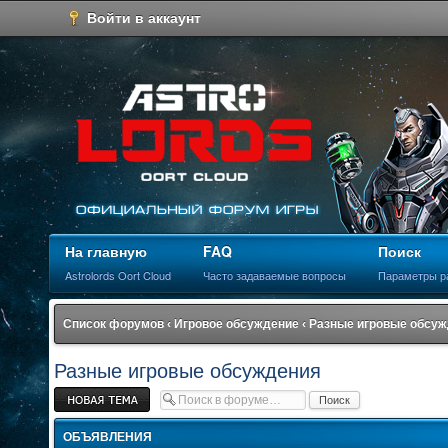
Войти в аккаунт
На главную
FAQ
Поиск
Astrolords Oort Cloud
Часто задаваемые вопросы
Параметры р
Список форумов
‹
Игровое обсуждение
‹
Разные игровые обсу
Разные игровые обсуждения
Новая тема
ОБЪЯВЛЕНИЯ