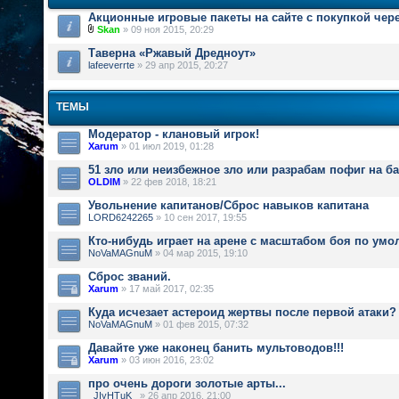
Акционные игровые пакеты на сайте с покупкой чер
Skan
» 09 ноя 2015, 20:29
Таверна «Ржавый Дредноут»
lafeeverrte
» 29 апр 2015, 20:27
ТЕМЫ
Модератор - клановый игрок!
Xarum
» 01 июл 2019, 01:28
51 зло или неизбежное зло или разрабам пофиг на б
OLDIM
» 22 фев 2018, 18:21
Увольнение капитанов/Сброс навыков капитана
LORD6242265
» 10 сен 2017, 19:55
Кто-нибудь играет на арене с масштабом боя по ум
NoVaMAGnuM
» 04 мар 2015, 19:10
Сброс званий.
Xarum
» 17 май 2017, 02:35
Куда исчезает астероид жертвы после первой атаки?
NoVaMAGnuM
» 01 фев 2015, 07:32
Давайте уже наконец банить мультоводов!!!
Xarum
» 03 июн 2016, 23:02
про очень дороги золотые арты...
_JIyHTuK_
» 26 апр 2016, 21:00