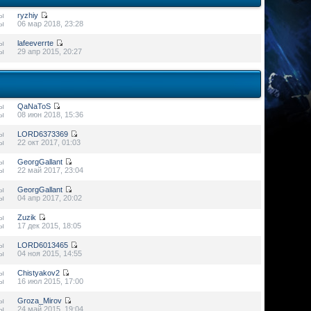
ы
ryzhiy
ы
06 мар 2018, 23:28
ы
lafeeverrte
ы
29 апр 2015, 20:27
ы
QaNaToS
ы
08 июн 2018, 15:36
ы
LORD6373369
ы
22 окт 2017, 01:03
ы
GeorgGallant
ы
22 май 2017, 23:04
ы
GeorgGallant
ы
04 апр 2017, 20:02
ы
Zuzik
ы
17 дек 2015, 18:05
ы
LORD6013465
ы
04 ноя 2015, 14:55
ы
Chistyakov2
ы
16 июл 2015, 17:00
ы
Groza_Mirov
ы
24 май 2015, 19:04