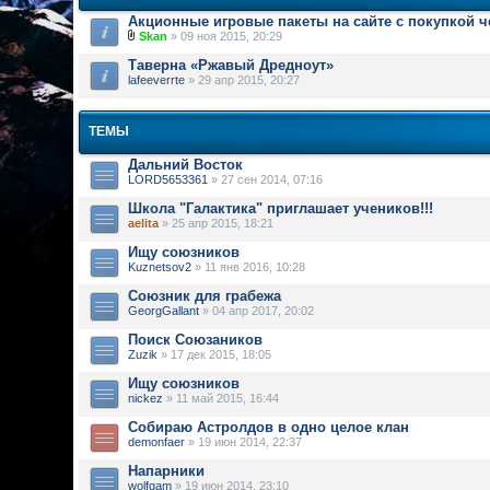
Акционные игровые пакеты на сайте с покупкой 
Skan
» 09 ноя 2015, 20:29
Таверна «Ржавый Дредноут»
lafeeverrte
» 29 апр 2015, 20:27
ТЕМЫ
Дальний Восток
LORD5653361
» 27 сен 2014, 07:16
Школа "Галактика" приглашает учеников!!!
aelita
» 25 апр 2015, 18:21
Ищу союзников
Kuznetsov2
» 11 янв 2016, 10:28
Союзник для грабежа
GeorgGallant
» 04 апр 2017, 20:02
Поиск Союзаников
Zuzik
» 17 дек 2015, 18:05
Ищу союзников
nickez
» 11 май 2015, 16:44
Собираю Астролдов в одно целое клан
demonfaer
» 19 июн 2014, 22:37
Напарники
wolfgam
» 19 июн 2014, 23:10