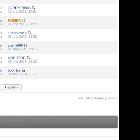
ы
LORD6078466
ы
29 апр 2015, 10:51
ы
MUMBA
ы
27 апр 2015, 21:52
ы
Lazarkevich
ы
07 апр 2015, 13:52
ы
grisha666
ы
01 мар 2015, 23:13
ы
NORDTOR
ы
06 янв 2015, 23:22
ы
bool_tyz
ы
11 июл 2014, 15:32
Тем: 14 • Страница
1
из
1