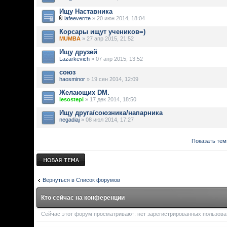
Ищу Наставника
lafeeverrte
» 20 июн 2014, 18:04
Корсары ищут учеников=)
MUMBA
» 27 апр 2015, 21:52
Ищу друзей
Lazarkevich
» 07 апр 2015, 13:52
союз
haosminor
» 19 сен 2014, 12:09
Желающих DM.
lesostepi
» 17 дек 2014, 18:50
Ищу друга/союзника/напарника
negadiaj
» 08 июл 2014, 17:27
Показать тем
Новая тема
Вернуться в Список форумов
Кто сейчас на конференции
Сейчас этот форум просматривают: нет зарегистрированных пользоват