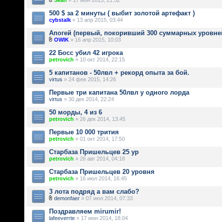
Skan
» 17 июн 2015, 21:52
500 $ за 2 минуты ( выбит золотой артефакт )
cybstalk
» 13 апр 2015, 03:44
Апогей (первый, покоривший 300 суммарных уровне
OWIK
» 16 апр 2015, 10:03
22 Босс убил 42 игрока
petrovich
» 10 окт 2014, 22:15
5 капитанов - 50лвл + рекорд опыта за бой.
virtus
» 24 фев 2015, 14:26
Первые три капитана 50лвл у одного лорда
virtus
» 30 дек 2014, 22:24
50 морды, 4 из 6
petrovich
» 26 дек 2014, 13:45
Первые 10 000 трития
petrovich
» 01 окт 2014, 17:50
Старбаза Пришельцев 25 ур
petrovich
» 26 авг 2014, 04:18
Старбаза Пришельцев 20 уровня
petrovich
» 16 июл 2014, 16:45
3 лота подряд а вам слабо?
demonfaer
» 07 июл 2014, 07:33
Поздравляем mirumir!
lafeeverrte
» 17 июн 2014, 18:04