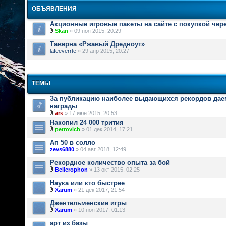
ОБЪЯВЛЕНИЯ
Акционные игровые пакеты на сайте с покупкой чер
Skan
» 09 ноя 2015, 20:29
Таверна «Ржавый Дредноут»
lafeeverrte
» 29 апр 2015, 20:27
ТЕМЫ
За публикацию наиболее выдающихся рекордов дае
награды
ars
» 17 июн 2015, 20:53
Накопил 24 000 трития
petrovich
» 01 дек 2014, 17:21
Ап 50 в солло
zevs6880
» 04 авг 2018, 12:49
Рекордное количество опыта за бой
Bellerophon
» 13 окт 2015, 02:25
Наука или кто быстрее
Xarum
» 21 дек 2017, 21:54
Джентельменские игры
Xarum
» 10 ноя 2017, 01:13
арт из базы