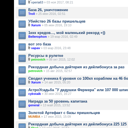
xperia63
» 03 ноя 2017, 08:21
База 26, уничтожение
Troll
» 25 июн 2016, 02:51
Убийство 26 базы пришельцев
Xarum
» 05 июн 2016, 19:10
1ккк кредов..., мой маленький рекорд =))
Bellerophon
» 19 мар 2016, 02:49
вот это база
vapav
» 03 мар 2016, 23:48
Ресурсы в рулетке
petrovich
» 08 окт 2015, 12:02
Рекордная добыча дейтерия из дейлибонуса за раз
petrovich
» 15 авг 2015, 02:57
Сводил ученика 6 уровня со 100хп кораблем на 46 б
Xarum
» 14 авг 2015, 05:20
АстроУсадьба "У дедушки Фермера" или 107 000 шпи
cybstalk
» 30 июн 2015, 16:27
Награда за 50 уровень капитана
general
» 13 май 2015, 13:52
Золотой Артефакт с базы пришельцев
MUMBA
» 17 июн 2015, 15:09
Рекордная добыча дейтерия из дейлибонуса 225 125 