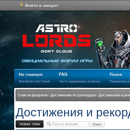
Войти в аккаунт
На главную
FAQ
Поиск
Astrolords Oort Cloud
Часто задаваемые вопросы
Параметры р
Список форумов
‹
Достижения Астролордов
‹
Достижения и ре
Достижения и рекор
Новая тема