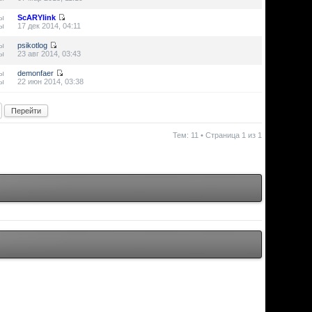
ы
ScARYlink
ы
17 дек 2014, 04:11
ы
psikotlog
ы
23 авг 2014, 03:43
ы
demonfaer
ы
22 июн 2014, 03:38
Тем: 11 • Страница
1
из
1