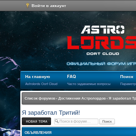
Войти в аккаунт
На главную
FAQ
Поиск
Astrolords Oort Cloud
Часто задаваемые вопросы
Параметр
Список форумов
‹
Достижения Астролордов
‹
Я заработал Т
Я заработал Тритий!
Новая тема
ОБЪЯВЛЕНИЯ