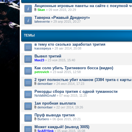
Акционные игровые пакеты на сайте с покупкой 
Skan
» 09 ноя 2015, 20:29
Таверна «Ржавый Дредноут»
lafeeverrte
» 29 апр 2015, 20:27
ТЕМЫ
в тему кто сколько заработал трития
kassiopeya
» 28 авг 2014, 20:08
Вывел тритий
Max23
» 23 ноя 2015, 15:40
Как соло убить Тритиевого босса (видео)
petrovich
» 23 май 2015, 12:58
2 трит полностью убит кланом (3384 трита с карты
demonfaer
» 24 июл 2014, 17:23
Рекорды сбора трития с одной туманности
NoVaMAGnuM
» 07 мар 2015, 11:25
1ая пробная выплата
demonfaer
» 22 окт 2014, 19:26
Пруф вывода трития
Burbero
» 06 фев 2015, 20:21
Может каждый! (вывод 300$)
ScARYlink
» 05 мар 2015, 16:08