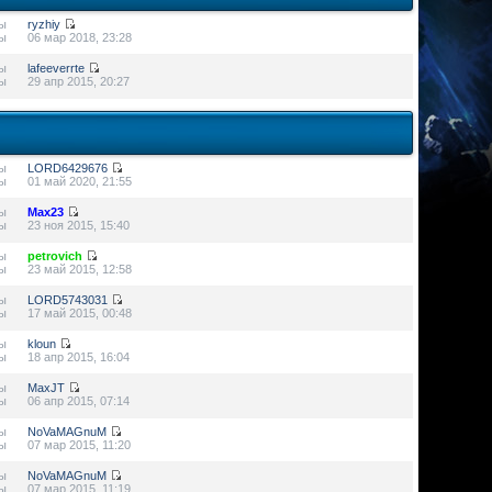
ы
ryzhiy
ы
06 мар 2018, 23:28
ы
lafeeverrte
ы
29 апр 2015, 20:27
ы
LORD6429676
ы
01 май 2020, 21:55
ы
Max23
ы
23 ноя 2015, 15:40
ы
petrovich
ы
23 май 2015, 12:58
ы
LORD5743031
ы
17 май 2015, 00:48
ы
kloun
ы
18 апр 2015, 16:04
ы
MaxJT
ы
06 апр 2015, 07:14
ы
NoVaMAGnuM
ы
07 мар 2015, 11:20
ы
NoVaMAGnuM
ы
07 мар 2015, 11:19