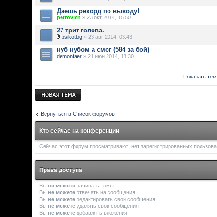
Даешь рекорд по выводу!
petrovich
» 23 окт 2014, 15:50
27 трит голова.
psikotlog
» 23 авг 2014, 03:43
нуб нубом а смог (584 за бой)
demonfaer
» 21 июн 2014, 18:30
Показать тем
Новая тема
Вернуться в Список форумов
Кто сейчас на конференции
Сейчас этот форум просматривают: нет зарегистрированных пользоват
Права доступа
Вы
не можете
начинать темы
Вы
не можете
отвечать на сообщения
Вы
не можете
редактировать свои сообщения
Вы
не можете
удалять свои сообщения
Вы
не можете
добавлять вложения