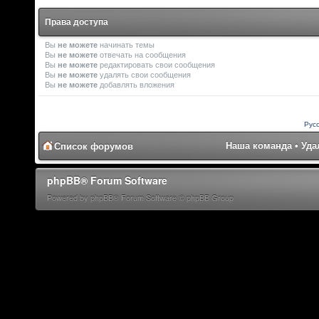
Права доступа
Вы
не можете
начинать темы
Вы
не можете
отвечать на сообщения
Вы
не можете
редактировать свои сообщения
Вы
не можете
удалять свои сообщения
Вы
не можете
добавлять вложения
Рус
Наша команда
•
Уда
Список форумов
phpBB® Forum Software
Powered by phpBB® Forum Software © phpBB Group