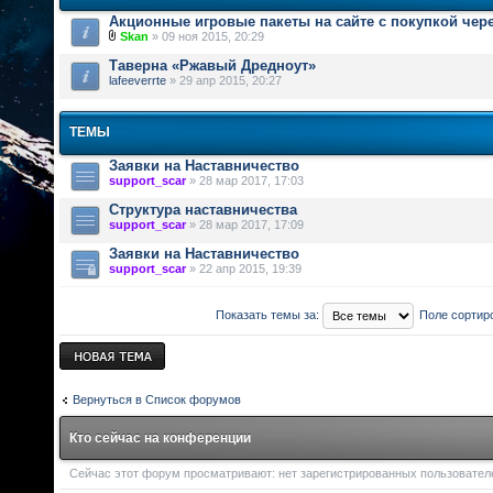
Акционные игровые пакеты на сайте с покупкой чер
Skan
» 09 ноя 2015, 20:29
Таверна «Ржавый Дредноут»
lafeeverrte
» 29 апр 2015, 20:27
ТЕМЫ
Заявки на Наставничество
support_scar
» 28 мар 2017, 17:03
Структура наставничества
support_scar
» 28 мар 2017, 17:09
Заявки на Наставничество
support_scar
» 22 апр 2015, 19:39
Показать темы за:
Поле сортир
Новая тема
Вернуться в Список форумов
Кто сейчас на конференции
Сейчас этот форум просматривают: нет зарегистрированных пользователей