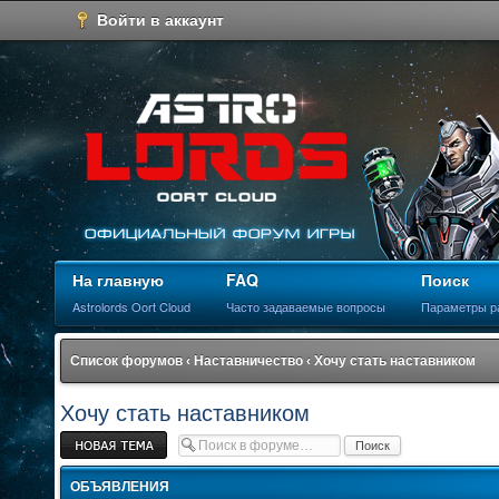
Войти в аккаунт
На главную
FAQ
Поиск
Astrolords Oort Cloud
Часто задаваемые вопросы
Параметры р
Список форумов
‹
Наставничество
‹
Хочу стать наставником
Хочу стать наставником
Новая тема
ОБЪЯВЛЕНИЯ