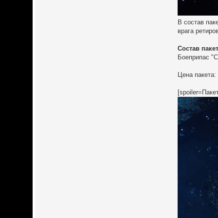
В состав пак
врага ретиро
Состав пакет
Боеприпас "С
Цена пакета: 
[spoiler=Пак