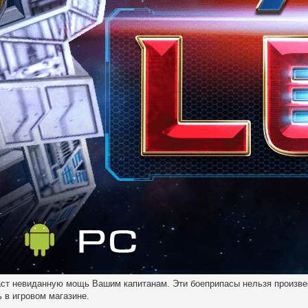
аст невиданную мощь Вашим капитанам. Эти боеприпасы нельзя произве
ь в игровом магазине.