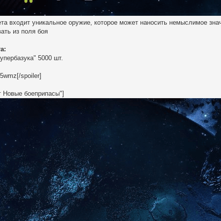
ета входит уникальное оружие, которое может наносить немыслимое знач
вать из поля боя
а:
упербазука" 5000 шт.
5wmz[/spoiler]
ет Новые боеприпасы"]