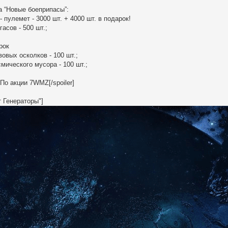
а “Новые боеприпасы”:
 пулемет - 3000 шт. + 4000 шт. в подарок!
асов - 500 шт.;
рок
вовых осколков - 100 шт.;
смического мусора - 100 шт.;
 По акции 7WMZ[/spoiler]
т Генераторы"]