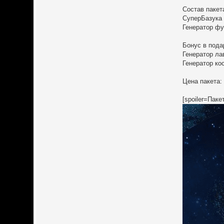
Состав пакет
СуперБазука -
Генератор фуг
Бонус в пода
Генератор ла
Генератор ко
Цена пакета:
[spoiler=Паке