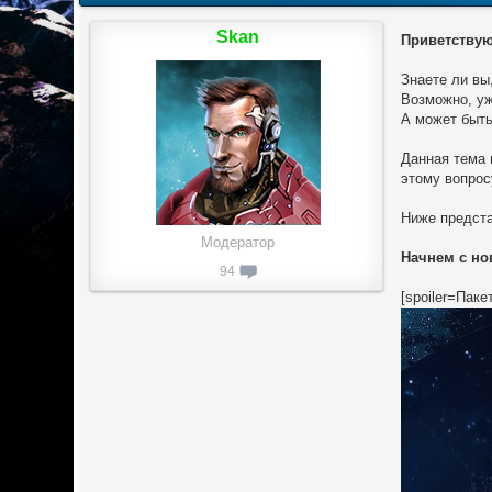
Skan
Приветствую
Знаете ли вы
Возможно, уж
А может быть
Данная тема 
этому вопрос
Ниже предста
Модератор
Начнем с но
94
[spoiler=Паке