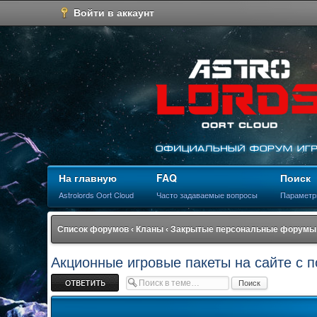
Войти в аккаунт
На главную
FAQ
Поиск
Astrolords Oort Cloud
Часто задаваемые вопросы
Параметр
Список форумов
‹
Кланы
‹
Закрытые персональные форумы
Акционные игровые пакеты на сайте с 
Ответить