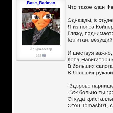
Base_Badman
Что такое клан Фе
Однажды, в студ
Я из пояса Койпе
Гляжу, поднимает
Капитан, везущий 
Альфа-тестер
И шествуя важно,
105
Кепа-Навигаторшу
В больших сапога
В больших рукавиц
"Здорово парнище
-"Уж больно ты гр
Откуда кристаллы?
Отец Tomash01, с