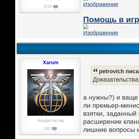
1515
Помощь в игр
Xarum
petrovich писа
Доказательства
а нужны?) и ваще 
ли премьер-минис
взятки, заданный 
расширение клан
Альфа-тестер
лишние вопросы и
292