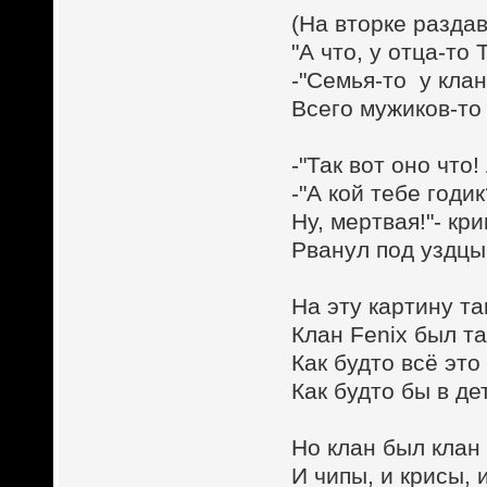
(На вторке раздав
"А что, у отца-т
-"Семья-то у кла
Всего мужиков-то 
-"Так вот оно что!
-"А кой тебе годик
Ну, мертвая!"- кр
Рванул под уздцы
На эту картину та
Клан Fenix был т
Как будто всё это
Как будто бы в де
Но клан был клан
И чипы, и крисы, 