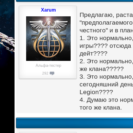
Xarum
Предлагаю, раcтав
"предполагаемого
честного" и в пла
1. Это нормально,
игры???? отсюда 
дейт????
2. Это нормально,
Альфа-тестер
же клана?????
292
3. Это нормально,
сегодняшний день
Legion????
4. Думаю это нор
того же клана.