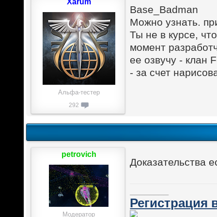
Xarum
Base_Badman
Можно узнать. пр
Ты не в курсе, чт
момент разработч
ее озвучу - клан
- за счет нарисов
Альфа-тестер
292
petrovich
Доказательства е
________
Регистрация в
Модератор