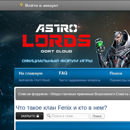
Войти в аккаунт
На главную
FAQ
Поиск
Astrolords Oort Cloud
Часто задаваемые вопросы
Параметры р
Список форумов
‹
Общественная приемная Верховного Совета
Что такое клан Fenix и кто в нем?
Закрыто